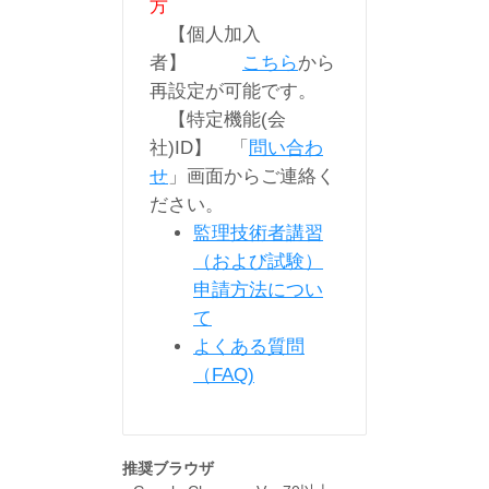
方
【個人加入
者】
こちら
から
再設定が可能です。
【特定機能(会
社)ID】 「
問い合わ
せ
」画面からご連絡く
ださい。
監理技術者講習
（および試験）
申請方法につい
て
よくある質問
（FAQ)
推奨ブラウザ